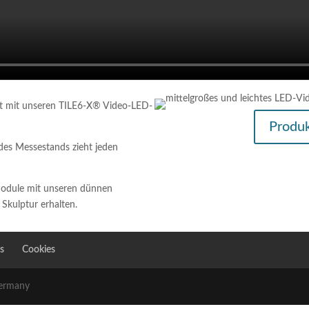
kt mit unseren TILE6-X® Video-LED-
Produ
des Messestands zieht jeden
Module mit unseren dünnen
 Skulptur erhalten.
s
Cookies
ermany